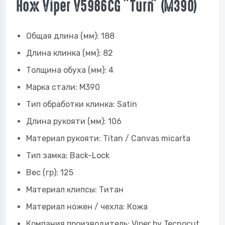
Нож Viper V5986CG "Turn" (M390)
Общая длина (мм):
188
Длина клинка (мм):
82
Толщина обуха (мм):
4
Марка стали:
M390
Тип обработки клинка:
Satin
Длина рукояти (мм):
106
Материал рукояти:
Titan / Canvas micarta
Тип замка:
Back-Lock
Вес (гр):
125
Материал клипсы:
Титан
Материал ножен / чехла:
Кожа
Компания производитель:
Viper by Tecnocut