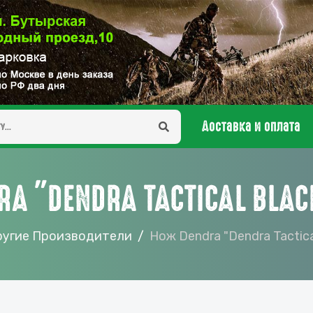
Доставка и оплата
RA "DENDRA TACTICAL BLAC
ругие Производители
Нож Dendra "Dendra Tactic