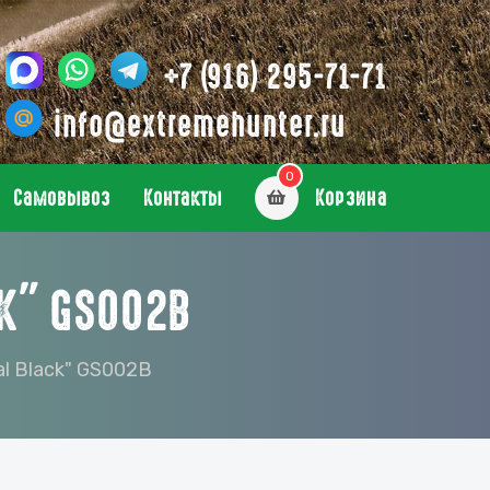
+7 (916) 295-71-71
info@extremehunter.ru
0
Самовывоз
Контакты
Корзина
K" GS002B
al Black" GS002B