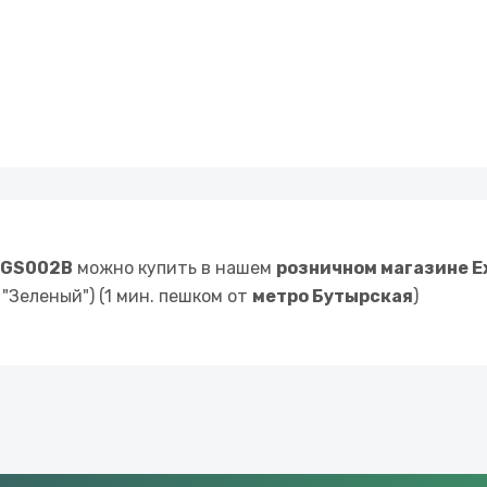
" GS002B
можно купить в нашем
розничном магазине E
"Зеленый") (1 мин. пешком от
метро Бутырская
)