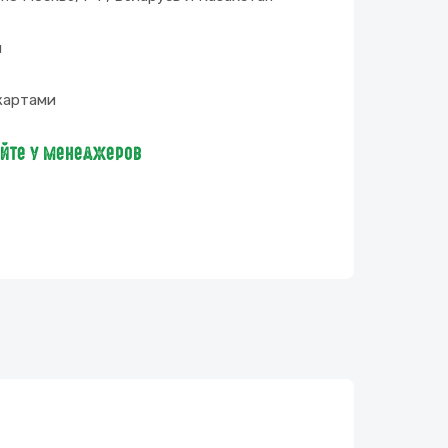
и
картами
яйте у менеджеров